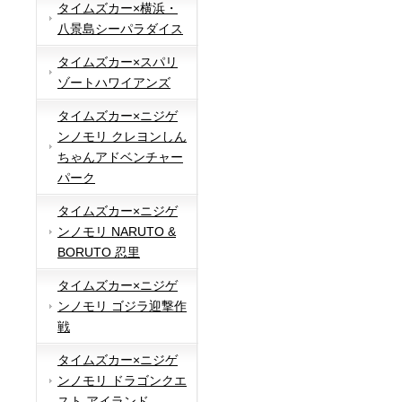
タイムズカー×横浜・
八景島シーパラダイス
タイムズカー×スパリ
ゾートハワイアンズ
タイムズカー×ニジゲ
ンノモリ クレヨンしん
ちゃんアドベンチャー
パーク
タイムズカー×ニジゲ
ンノモリ NARUTO &
BORUTO 忍里
タイムズカー×ニジゲ
ンノモリ ゴジラ迎撃作
戦
タイムズカー×ニジゲ
ンノモリ ドラゴンクエ
スト アイランド