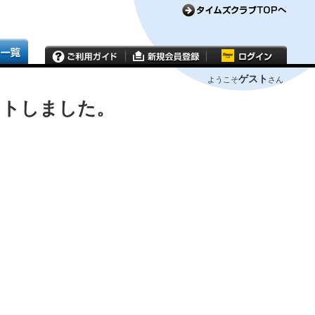
ゲスト
ようこそ
さん
ウトしました。