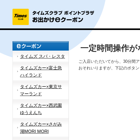
一定時間操作が
タイムズ スパ・レスタ
ご入店いただいてから、30分間
タイムズカー×富士急
おそれいりますが、下記のボタン
ハイランド
タイムズカー×東京サ
マーランド
タイムズカー×西武園
ゆうえんち
タイムズカー×さがみ
湖MORI MORI