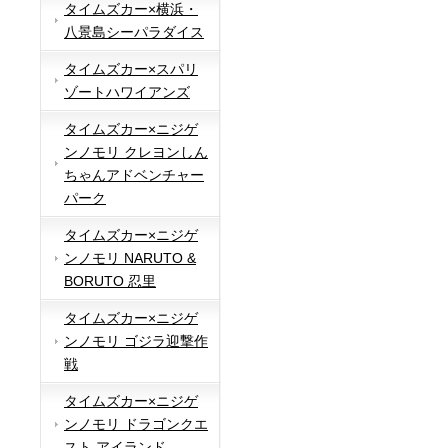
タイムズカー×横浜・
八景島シーパラダイス
タイムズカー×スパリ
ゾートハワイアンズ
タイムズカー×ニジゲ
ンノモリ クレヨンしん
ちゃんアドベンチャー
パーク
タイムズカー×ニジゲ
ンノモリ NARUTO &
BORUTO 忍里
タイムズカー×ニジゲ
ンノモリ ゴジラ迎撃作
戦
タイムズカー×ニジゲ
ンノモリ ドラゴンクエ
スト アイランド