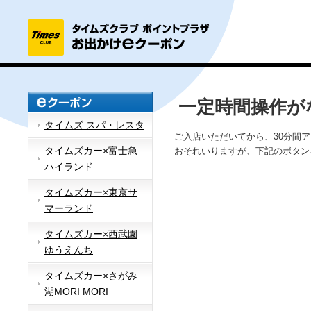
一定時間操作が
タイムズ スパ・レスタ
ご入店いただいてから、30分間
タイムズカー×富士急
おそれいりますが、下記のボタン
ハイランド
タイムズカー×東京サ
マーランド
タイムズカー×西武園
ゆうえんち
タイムズカー×さがみ
湖MORI MORI