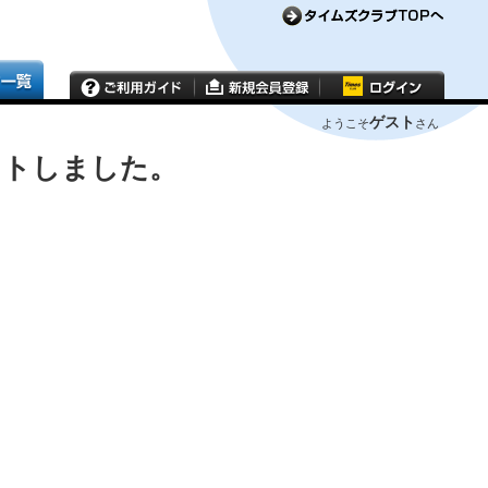
ゲスト
ようこそ
さん
ウトしました。