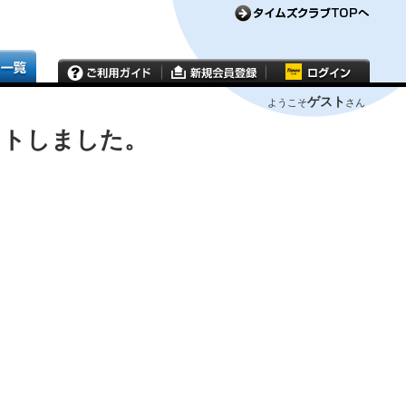
ゲスト
ようこそ
さん
ウトしました。