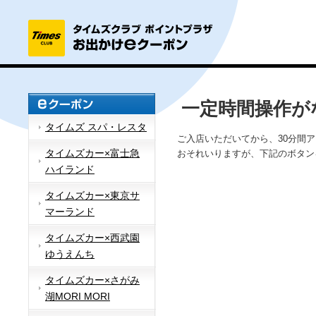
一定時間操作が
タイムズ スパ・レスタ
ご入店いただいてから、30分間
タイムズカー×富士急
おそれいりますが、下記のボタン
ハイランド
タイムズカー×東京サ
マーランド
タイムズカー×西武園
ゆうえんち
タイムズカー×さがみ
湖MORI MORI