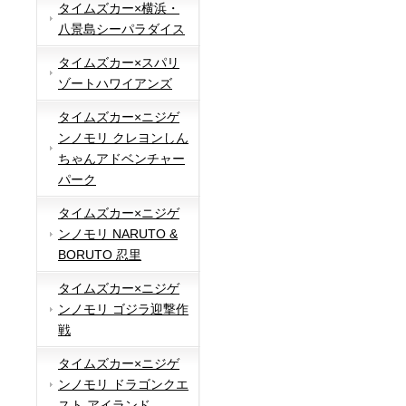
タイムズカー×横浜・
八景島シーパラダイス
タイムズカー×スパリ
ゾートハワイアンズ
タイムズカー×ニジゲ
ンノモリ クレヨンしん
ちゃんアドベンチャー
パーク
タイムズカー×ニジゲ
ンノモリ NARUTO &
BORUTO 忍里
タイムズカー×ニジゲ
ンノモリ ゴジラ迎撃作
戦
タイムズカー×ニジゲ
ンノモリ ドラゴンクエ
スト アイランド