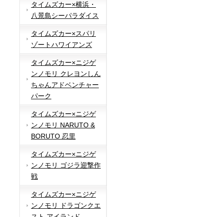
タイムズカー×横浜・
八景島シーパラダイス
タイムズカー×スパリ
ゾートハワイアンズ
タイムズカー×ニジゲ
ンノモリ クレヨンしん
ちゃんアドベンチャー
パーク
タイムズカー×ニジゲ
ンノモリ NARUTO &
BORUTO 忍里
タイムズカー×ニジゲ
ンノモリ ゴジラ迎撃作
戦
タイムズカー×ニジゲ
ンノモリ ドラゴンクエ
スト アイランド