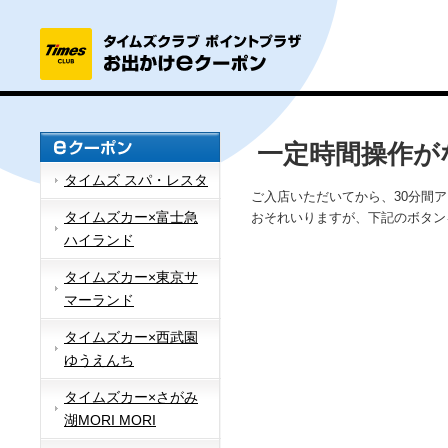
一定時間操作が
タイムズ スパ・レスタ
ご入店いただいてから、30分間
タイムズカー×富士急
おそれいりますが、下記のボタン
ハイランド
タイムズカー×東京サ
マーランド
タイムズカー×西武園
ゆうえんち
タイムズカー×さがみ
湖MORI MORI