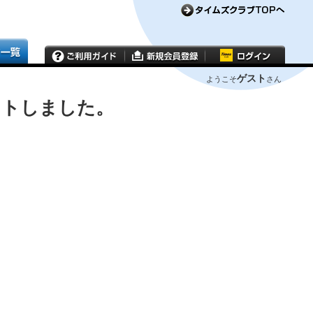
ゲスト
ようこそ
さん
ウトしました。