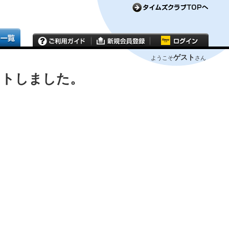
ゲスト
ようこそ
さん
ウトしました。