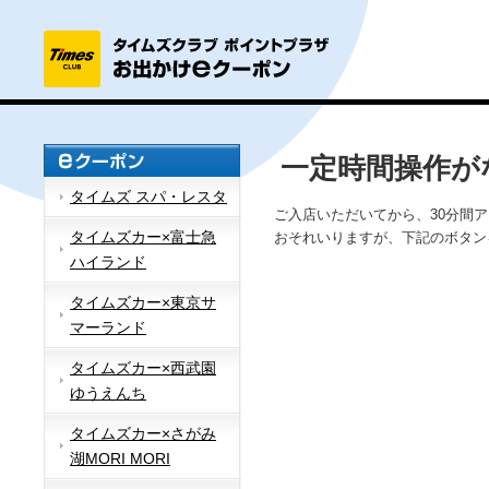
一定時間操作が
タイムズ スパ・レスタ
ご入店いただいてから、30分間
タイムズカー×富士急
おそれいりますが、下記のボタン
ハイランド
タイムズカー×東京サ
マーランド
タイムズカー×西武園
ゆうえんち
タイムズカー×さがみ
湖MORI MORI