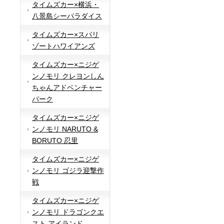
タイムズカー×横浜・
八景島シーパラダイス
タイムズカー×スパリ
ゾートハワイアンズ
タイムズカー×ニジゲ
ンノモリ クレヨンしん
ちゃんアドベンチャー
パーク
タイムズカー×ニジゲ
ンノモリ NARUTO &
BORUTO 忍里
タイムズカー×ニジゲ
ンノモリ ゴジラ迎撃作
戦
タイムズカー×ニジゲ
ンノモリ ドラゴンクエ
スト アイランド