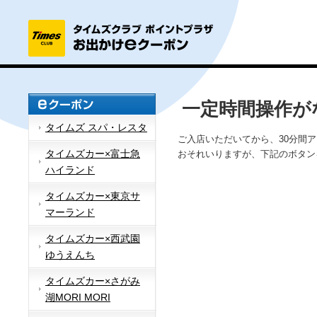
一定時間操作が
タイムズ スパ・レスタ
ご入店いただいてから、30分間
タイムズカー×富士急
おそれいりますが、下記のボタン
ハイランド
タイムズカー×東京サ
マーランド
タイムズカー×西武園
ゆうえんち
タイムズカー×さがみ
湖MORI MORI