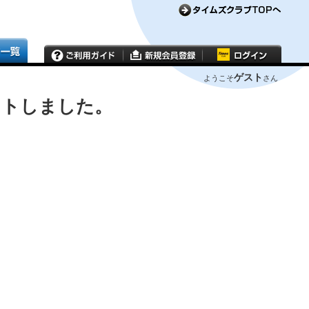
ゲスト
ようこそ
さん
ウトしました。