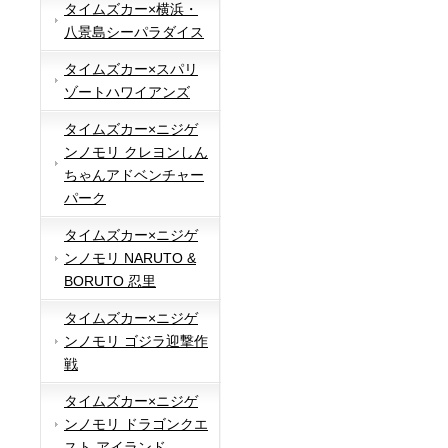
タイムズカー×横浜・
八景島シーパラダイス
タイムズカー×スパリ
ゾートハワイアンズ
タイムズカー×ニジゲ
ンノモリ クレヨンしん
ちゃんアドベンチャー
パーク
タイムズカー×ニジゲ
ンノモリ NARUTO &
BORUTO 忍里
タイムズカー×ニジゲ
ンノモリ ゴジラ迎撃作
戦
タイムズカー×ニジゲ
ンノモリ ドラゴンクエ
スト アイランド