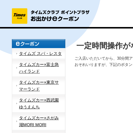
一定時間操作が
タイムズ スパ・レスタ
ご入店いただいてから、30分間
タイムズカー×富士急
おそれいりますが、下記のボタン
ハイランド
タイムズカー×東京サ
マーランド
タイムズカー×西武園
ゆうえんち
タイムズカー×さがみ
湖MORI MORI