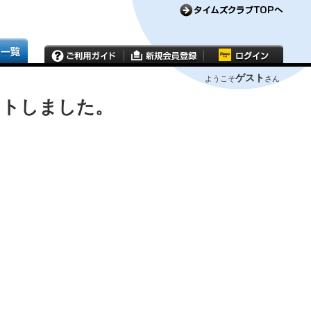
ゲスト
ようこそ
さん
ウトしました。