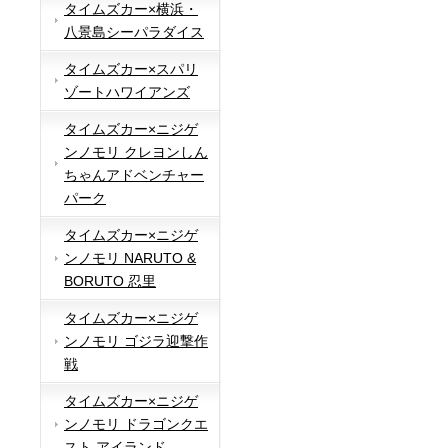
タイムズカー×横浜・
八景島シーパラダイス
タイムズカー×スパリ
ゾートハワイアンズ
タイムズカー×ニジゲ
ンノモリ クレヨンしん
ちゃんアドベンチャー
パーク
タイムズカー×ニジゲ
ンノモリ NARUTO &
BORUTO 忍里
タイムズカー×ニジゲ
ンノモリ ゴジラ迎撃作
戦
タイムズカー×ニジゲ
ンノモリ ドラゴンクエ
スト アイランド