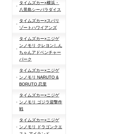
タイムズカー×横浜・
八景島シーパラダイス
タイムズカー×スパリ
ゾートハワイアンズ
タイムズカー×ニジゲ
ンノモリ クレヨンしん
ちゃんアドベンチャー
パーク
タイムズカー×ニジゲ
ンノモリ NARUTO &
BORUTO 忍里
タイムズカー×ニジゲ
ンノモリ ゴジラ迎撃作
戦
タイムズカー×ニジゲ
ンノモリ ドラゴンクエ
スト アイランド