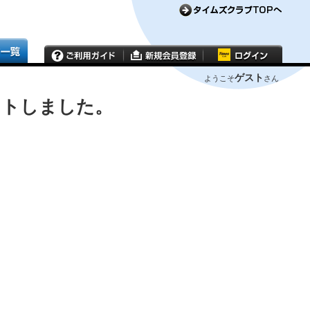
ゲスト
ようこそ
さん
ウトしました。