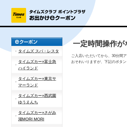
一定時間操作が
タイムズ スパ・レスタ
ご入店いただいてから、30分間
タイムズカー×富士急
おそれいりますが、下記のボタン
ハイランド
タイムズカー×東京サ
マーランド
タイムズカー×西武園
ゆうえんち
タイムズカー×さがみ
湖MORI MORI