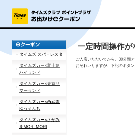
一定時間操作が
タイムズ スパ・レスタ
ご入店いただいてから、30分間
タイムズカー×富士急
おそれいりますが、下記のボタン
ハイランド
タイムズカー×東京サ
マーランド
タイムズカー×西武園
ゆうえんち
タイムズカー×さがみ
湖MORI MORI