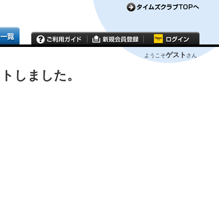
ゲスト
ようこそ
さん
ウトしました。