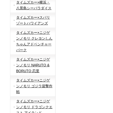
タイムズカー×横浜・
八景島シーパラダイス
タイムズカー×スパリ
ゾートハワイアンズ
タイムズカー×ニジゲ
ンノモリ クレヨンしん
ちゃんアドベンチャー
パーク
タイムズカー×ニジゲ
ンノモリ NARUTO &
BORUTO 忍里
タイムズカー×ニジゲ
ンノモリ ゴジラ迎撃作
戦
タイムズカー×ニジゲ
ンノモリ ドラゴンクエ
スト アイランド