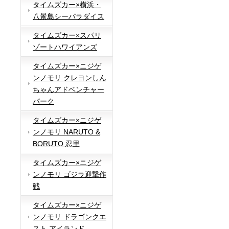
タイムズカー×横浜・
八景島シーパラダイス
タイムズカー×スパリ
ゾートハワイアンズ
タイムズカー×ニジゲ
ンノモリ クレヨンしん
ちゃんアドベンチャー
パーク
タイムズカー×ニジゲ
ンノモリ NARUTO &
BORUTO 忍里
タイムズカー×ニジゲ
ンノモリ ゴジラ迎撃作
戦
タイムズカー×ニジゲ
ンノモリ ドラゴンクエ
スト アイランド