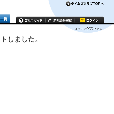
ゲスト
ようこそ
さん
ウトしました。