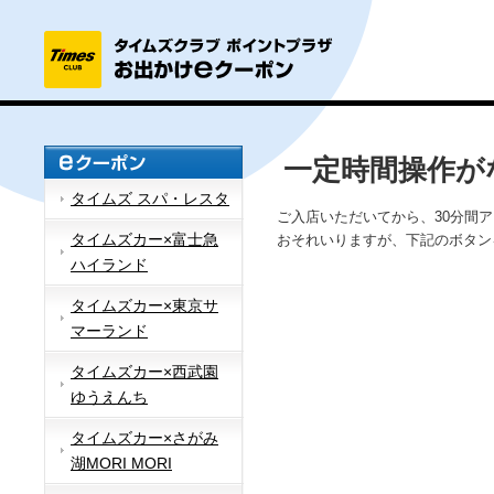
一定時間操作が
タイムズ スパ・レスタ
ご入店いただいてから、30分間
タイムズカー×富士急
おそれいりますが、下記のボタン
ハイランド
タイムズカー×東京サ
マーランド
タイムズカー×西武園
ゆうえんち
タイムズカー×さがみ
湖MORI MORI