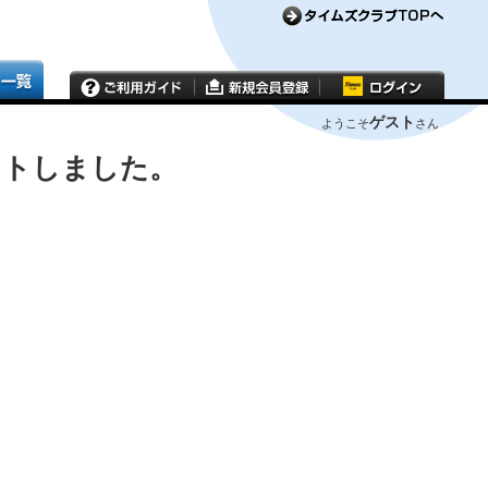
ゲスト
ようこそ
さん
ウトしました。