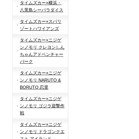
タイムズカー×横浜・
八景島シーパラダイス
タイムズカー×スパリ
ゾートハワイアンズ
タイムズカー×ニジゲ
ンノモリ クレヨンしん
ちゃんアドベンチャー
パーク
タイムズカー×ニジゲ
ンノモリ NARUTO &
BORUTO 忍里
タイムズカー×ニジゲ
ンノモリ ゴジラ迎撃作
戦
タイムズカー×ニジゲ
ンノモリ ドラゴンクエ
スト アイランド