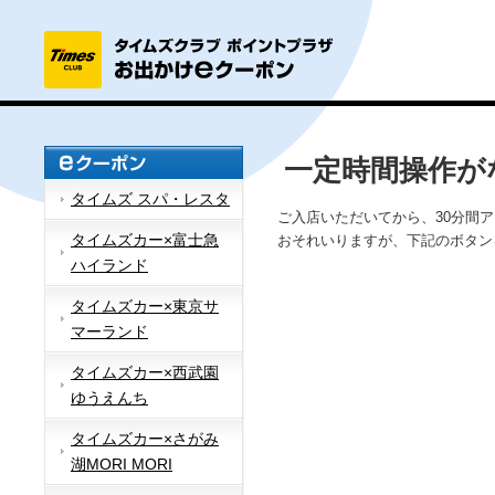
一定時間操作が
タイムズ スパ・レスタ
ご入店いただいてから、30分間
タイムズカー×富士急
おそれいりますが、下記のボタン
ハイランド
タイムズカー×東京サ
マーランド
タイムズカー×西武園
ゆうえんち
タイムズカー×さがみ
湖MORI MORI