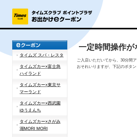
一定時間操作が
タイムズ スパ・レスタ
ご入店いただいてから、30分間
タイムズカー×富士急
おそれいりますが、下記のボタン
ハイランド
タイムズカー×東京サ
マーランド
タイムズカー×西武園
ゆうえんち
タイムズカー×さがみ
湖MORI MORI