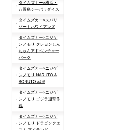
タイムズカー×横浜・
八景島シーパラダイス
タイムズカー×スパリ
ゾートハワイアンズ
タイムズカー×ニジゲ
ンノモリ クレヨンしん
ちゃんアドベンチャー
パーク
タイムズカー×ニジゲ
ンノモリ NARUTO &
BORUTO 忍里
タイムズカー×ニジゲ
ンノモリ ゴジラ迎撃作
戦
タイムズカー×ニジゲ
ンノモリ ドラゴンクエ
スト アイランド