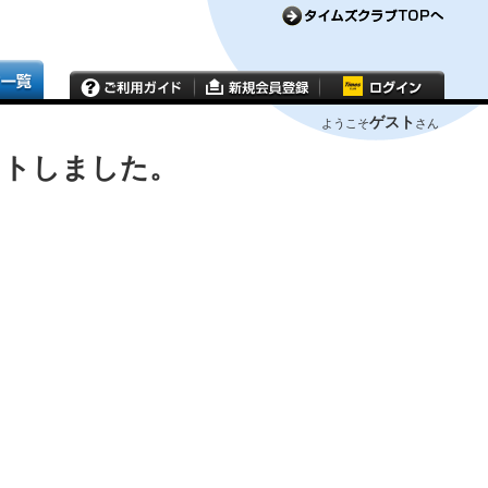
ゲスト
ようこそ
さん
ウトしました。