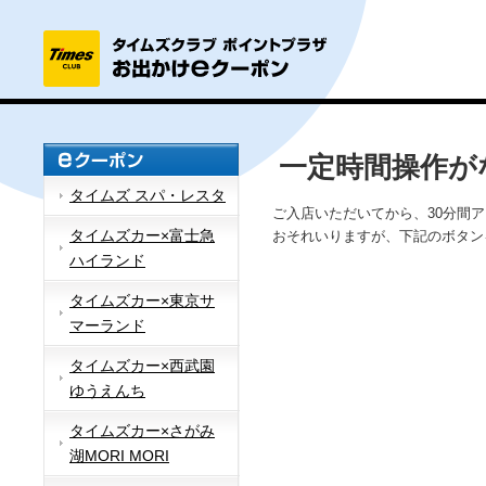
一定時間操作が
タイムズ スパ・レスタ
ご入店いただいてから、30分間
タイムズカー×富士急
おそれいりますが、下記のボタン
ハイランド
タイムズカー×東京サ
マーランド
タイムズカー×西武園
ゆうえんち
タイムズカー×さがみ
湖MORI MORI