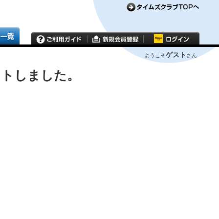
ゲスト
ようこそ
さん
ウトしました。