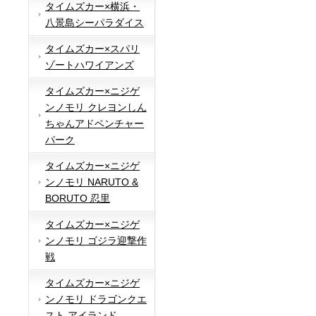
タイムズカー×横浜・
八景島シーパラダイス
タイムズカー×スパリ
ゾートハワイアンズ
タイムズカー×ニジゲ
ンノモリ クレヨンしん
ちゃんアドベンチャー
パーク
タイムズカー×ニジゲ
ンノモリ NARUTO &
BORUTO 忍里
タイムズカー×ニジゲ
ンノモリ ゴジラ迎撃作
戦
タイムズカー×ニジゲ
ンノモリ ドラゴンクエ
スト アイランド