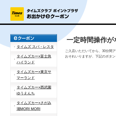
一定時間操作が
タイムズ スパ・レスタ
ご入店いただいてから、30分間
タイムズカー×富士急
おそれいりますが、下記のボタン
ハイランド
タイムズカー×東京サ
マーランド
タイムズカー×西武園
ゆうえんち
タイムズカー×さがみ
湖MORI MORI