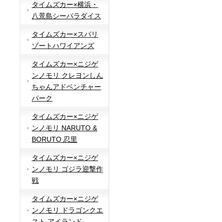
タイムズカー×横浜・
八景島シーパラダイス
タイムズカー×スパリ
ゾートハワイアンズ
タイムズカー×ニジゲ
ンノモリ クレヨンしん
ちゃんアドベンチャー
パーク
タイムズカー×ニジゲ
ンノモリ NARUTO &
BORUTO 忍里
タイムズカー×ニジゲ
ンノモリ ゴジラ迎撃作
戦
タイムズカー×ニジゲ
ンノモリ ドラゴンクエ
スト アイランド