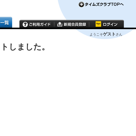
ゲスト
ようこそ
さん
ウトしました。