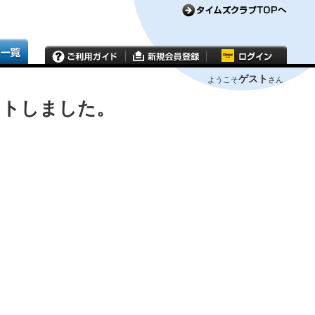
ゲスト
ようこそ
さん
ウトしました。