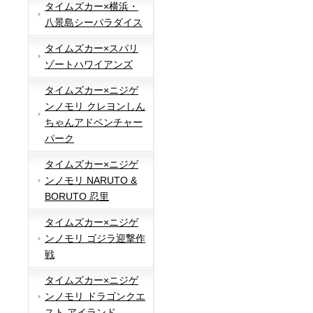
タイムズカー×横浜・
八景島シーパラダイス
タイムズカー×スパリ
ゾートハワイアンズ
タイムズカー×ニジゲ
ンノモリ クレヨンしん
ちゃんアドベンチャー
パーク
タイムズカー×ニジゲ
ンノモリ NARUTO &
BORUTO 忍里
タイムズカー×ニジゲ
ンノモリ ゴジラ迎撃作
戦
タイムズカー×ニジゲ
ンノモリ ドラゴンクエ
スト アイランド