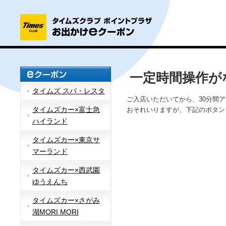
一定時間操作が
タイムズ スパ・レスタ
ご入店いただいてから、30分間
タイムズカー×富士急
おそれいりますが、下記のボタン
ハイランド
タイムズカー×東京サ
マーランド
タイムズカー×西武園
ゆうえんち
タイムズカー×さがみ
湖MORI MORI