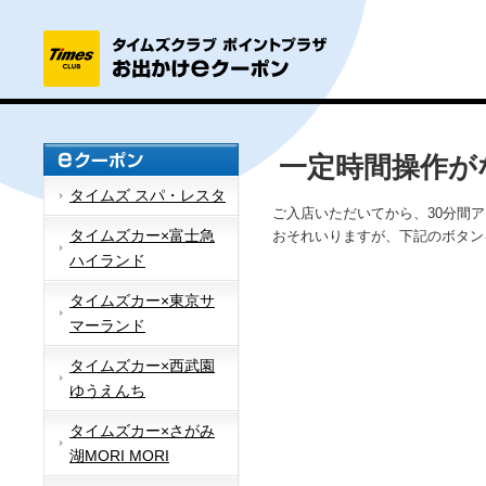
一定時間操作が
タイムズ スパ・レスタ
ご入店いただいてから、30分間
タイムズカー×富士急
おそれいりますが、下記のボタン
ハイランド
タイムズカー×東京サ
マーランド
タイムズカー×西武園
ゆうえんち
タイムズカー×さがみ
湖MORI MORI