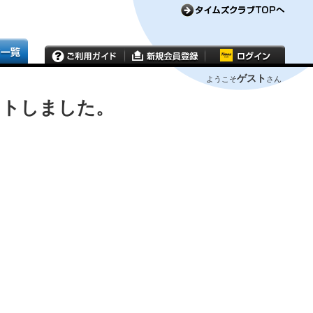
ゲスト
ようこそ
さん
ウトしました。