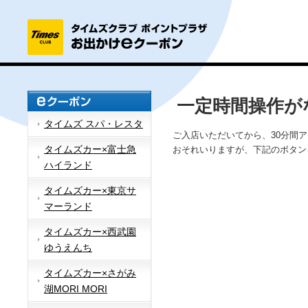
一定時間操作が
タイムズ スパ・レスタ
ご入店いただいてから、30分間
タイムズカー×富士急
おそれいりますが、下記のボタン
ハイランド
タイムズカー×東京サ
マーランド
タイムズカー×西武園
ゆうえんち
タイムズカー×さがみ
湖MORI MORI