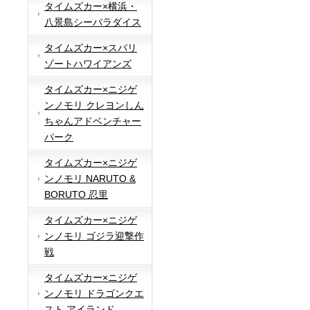
タイムズカー×横浜・
八景島シーパラダイス
タイムズカー×スパリ
ゾートハワイアンズ
タイムズカー×ニジゲ
ンノモリ クレヨンしん
ちゃんアドベンチャー
パーク
タイムズカー×ニジゲ
ンノモリ NARUTO &
BORUTO 忍里
タイムズカー×ニジゲ
ンノモリ ゴジラ迎撃作
戦
タイムズカー×ニジゲ
ンノモリ ドラゴンクエ
スト アイランド