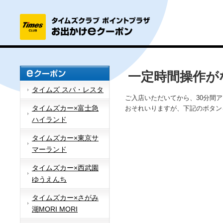
一定時間操作が
タイムズ スパ・レスタ
ご入店いただいてから、30分間
タイムズカー×富士急
おそれいりますが、下記のボタン
ハイランド
タイムズカー×東京サ
マーランド
タイムズカー×西武園
ゆうえんち
タイムズカー×さがみ
湖MORI MORI