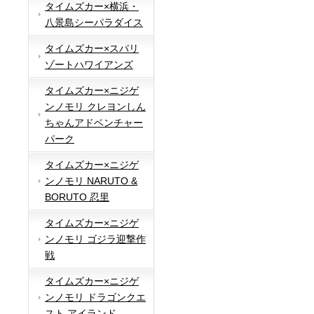
タイムズカー×横浜・
八景島シーパラダイス
タイムズカー×スパリ
ゾートハワイアンズ
タイムズカー×ニジゲ
ンノモリ クレヨンしん
ちゃんアドベンチャー
パーク
タイムズカー×ニジゲ
ンノモリ NARUTO &
BORUTO 忍里
タイムズカー×ニジゲ
ンノモリ ゴジラ迎撃作
戦
タイムズカー×ニジゲ
ンノモリ ドラゴンクエ
スト アイランド