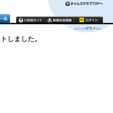
ゲスト
ようこそ
さん
ウトしました。