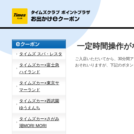
一定時間操作が
タイムズ スパ・レスタ
ご入店いただいてから、30分間
タイムズカー×富士急
おそれいりますが、下記のボタン
ハイランド
タイムズカー×東京サ
マーランド
タイムズカー×西武園
ゆうえんち
タイムズカー×さがみ
湖MORI MORI