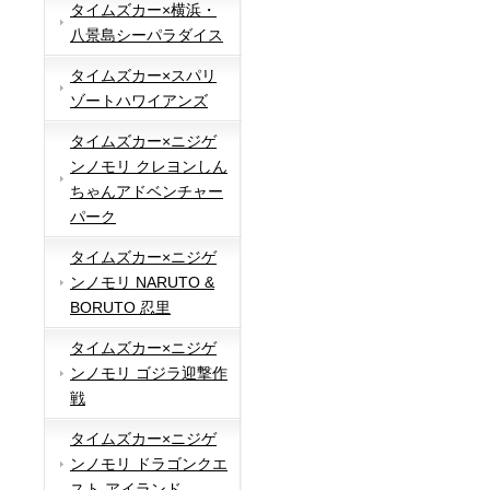
タイムズカー×横浜・
八景島シーパラダイス
タイムズカー×スパリ
ゾートハワイアンズ
タイムズカー×ニジゲ
ンノモリ クレヨンしん
ちゃんアドベンチャー
パーク
タイムズカー×ニジゲ
ンノモリ NARUTO &
BORUTO 忍里
タイムズカー×ニジゲ
ンノモリ ゴジラ迎撃作
戦
タイムズカー×ニジゲ
ンノモリ ドラゴンクエ
スト アイランド