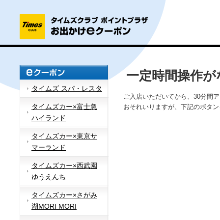
一定時間操作が
タイムズ スパ・レスタ
ご入店いただいてから、30分間
タイムズカー×富士急
おそれいりますが、下記のボタン
ハイランド
タイムズカー×東京サ
マーランド
タイムズカー×西武園
ゆうえんち
タイムズカー×さがみ
湖MORI MORI