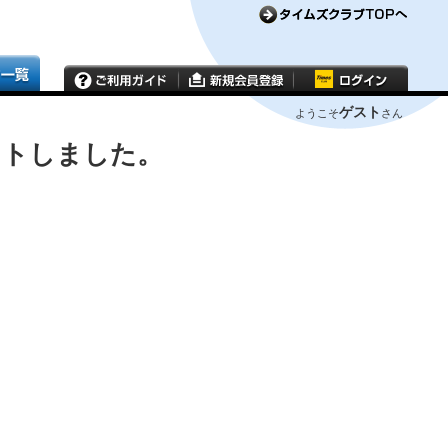
ゲスト
ようこそ
さん
ウトしました。