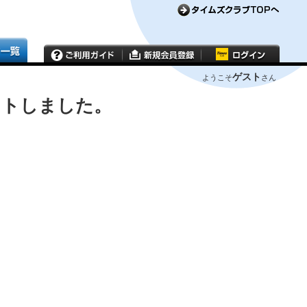
ゲスト
ようこそ
さん
ウトしました。