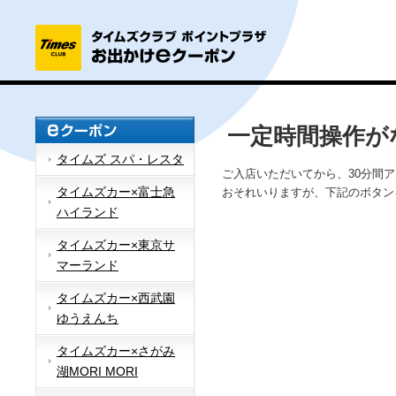
一定時間操作が
タイムズ スパ・レスタ
ご入店いただいてから、30分間
タイムズカー×富士急
おそれいりますが、下記のボタン
ハイランド
タイムズカー×東京サ
マーランド
タイムズカー×西武園
ゆうえんち
タイムズカー×さがみ
湖MORI MORI