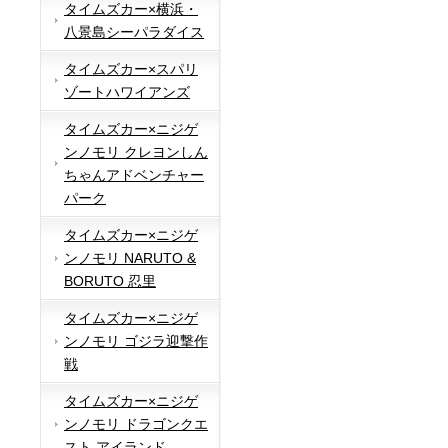
タイムズカー×横浜・
八景島シーパラダイス
タイムズカー×スパリ
ゾートハワイアンズ
タイムズカー×ニジゲ
ンノモリ クレヨンしん
ちゃんアドベンチャー
パーク
タイムズカー×ニジゲ
ンノモリ NARUTO &
BORUTO 忍里
タイムズカー×ニジゲ
ンノモリ ゴジラ迎撃作
戦
タイムズカー×ニジゲ
ンノモリ ドラゴンクエ
スト アイランド