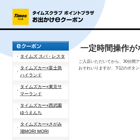
一定時間操作が
タイムズ スパ・レスタ
ご入店いただいてから、30分間
タイムズカー×富士急
おそれいりますが、下記のボタン
ハイランド
タイムズカー×東京サ
マーランド
タイムズカー×西武園
ゆうえんち
タイムズカー×さがみ
湖MORI MORI