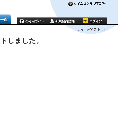
ゲスト
ようこそ
さん
ウトしました。