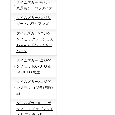
タイムズカー×横浜・
八景島シーパラダイス
タイムズカー×スパリ
ゾートハワイアンズ
タイムズカー×ニジゲ
ンノモリ クレヨンしん
ちゃんアドベンチャー
パーク
タイムズカー×ニジゲ
ンノモリ NARUTO &
BORUTO 忍里
タイムズカー×ニジゲ
ンノモリ ゴジラ迎撃作
戦
タイムズカー×ニジゲ
ンノモリ ドラゴンクエ
スト アイランド