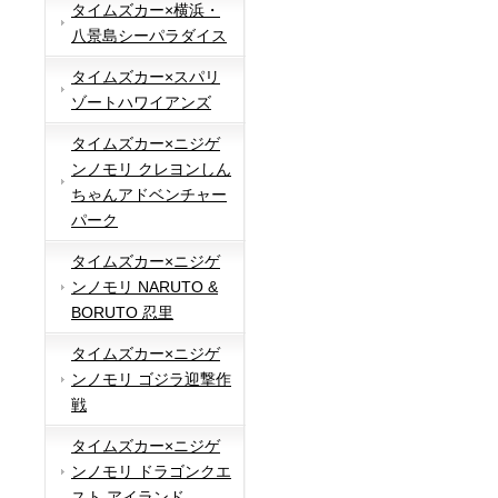
タイムズカー×横浜・
八景島シーパラダイス
タイムズカー×スパリ
ゾートハワイアンズ
タイムズカー×ニジゲ
ンノモリ クレヨンしん
ちゃんアドベンチャー
パーク
タイムズカー×ニジゲ
ンノモリ NARUTO &
BORUTO 忍里
タイムズカー×ニジゲ
ンノモリ ゴジラ迎撃作
戦
タイムズカー×ニジゲ
ンノモリ ドラゴンクエ
スト アイランド