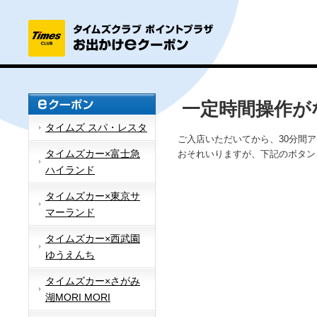
一定時間操作が
タイムズ スパ・レスタ
ご入店いただいてから、30分間
タイムズカー×富士急
おそれいりますが、下記のボタン
ハイランド
タイムズカー×東京サ
マーランド
タイムズカー×西武園
ゆうえんち
タイムズカー×さがみ
湖MORI MORI