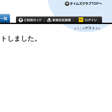
ゲスト
ようこそ
さん
ウトしました。