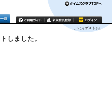
ゲスト
ようこそ
さん
ウトしました。