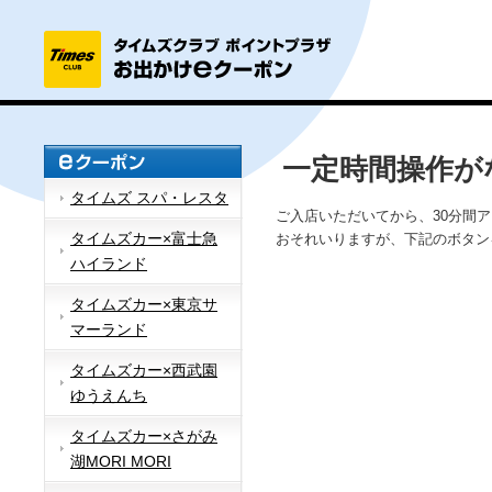
一定時間操作が
タイムズ スパ・レスタ
ご入店いただいてから、30分間
タイムズカー×富士急
おそれいりますが、下記のボタン
ハイランド
タイムズカー×東京サ
マーランド
タイムズカー×西武園
ゆうえんち
タイムズカー×さがみ
湖MORI MORI