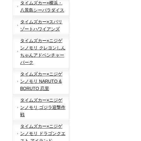
タイムズカー×横浜・
八景島シーパラダイス
タイムズカー×スパリ
ゾートハワイアンズ
タイムズカー×ニジゲ
ンノモリ クレヨンしん
ちゃんアドベンチャー
パーク
タイムズカー×ニジゲ
ンノモリ NARUTO &
BORUTO 忍里
タイムズカー×ニジゲ
ンノモリ ゴジラ迎撃作
戦
タイムズカー×ニジゲ
ンノモリ ドラゴンクエ
スト アイランド