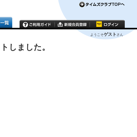
ゲスト
ようこそ
さん
ウトしました。