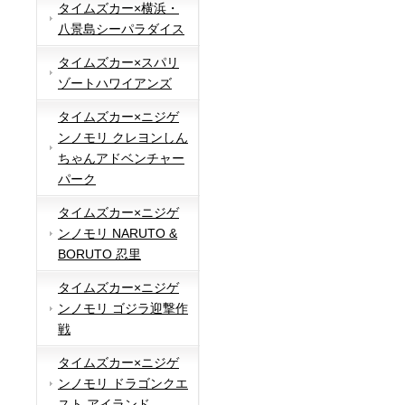
タイムズカー×横浜・
八景島シーパラダイス
タイムズカー×スパリ
ゾートハワイアンズ
タイムズカー×ニジゲ
ンノモリ クレヨンしん
ちゃんアドベンチャー
パーク
タイムズカー×ニジゲ
ンノモリ NARUTO &
BORUTO 忍里
タイムズカー×ニジゲ
ンノモリ ゴジラ迎撃作
戦
タイムズカー×ニジゲ
ンノモリ ドラゴンクエ
スト アイランド