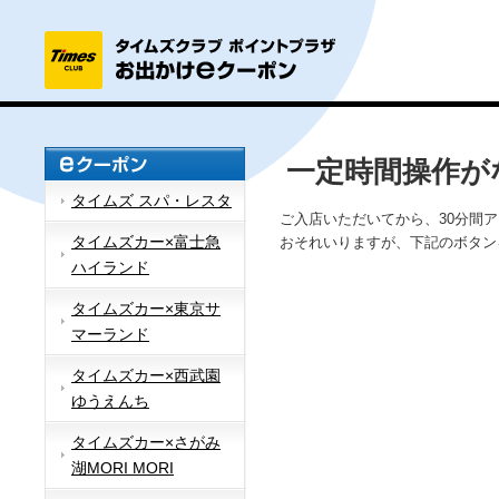
一定時間操作が
タイムズ スパ・レスタ
ご入店いただいてから、30分間
タイムズカー×富士急
おそれいりますが、下記のボタン
ハイランド
タイムズカー×東京サ
マーランド
タイムズカー×西武園
ゆうえんち
タイムズカー×さがみ
湖MORI MORI