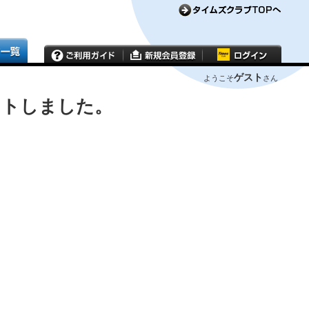
ゲスト
ようこそ
さん
ウトしました。