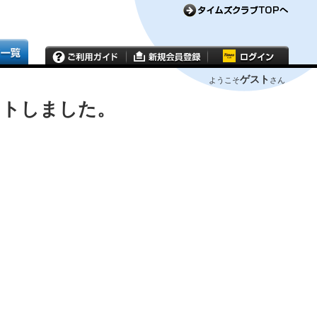
ゲスト
ようこそ
さん
ウトしました。