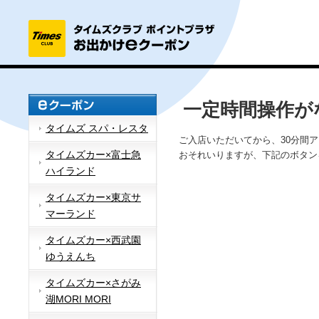
一定時間操作が
タイムズ スパ・レスタ
ご入店いただいてから、30分間
タイムズカー×富士急
おそれいりますが、下記のボタン
ハイランド
タイムズカー×東京サ
マーランド
タイムズカー×西武園
ゆうえんち
タイムズカー×さがみ
湖MORI MORI