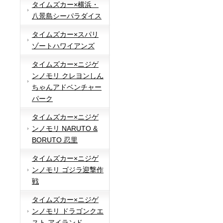
タイムズカー×横浜・
八景島シーパラダイス
タイムズカー×スパリ
ゾートハワイアンズ
タイムズカー×ニジゲ
ンノモリ クレヨンしん
ちゃんアドベンチャー
パーク
タイムズカー×ニジゲ
ンノモリ NARUTO &
BORUTO 忍里
タイムズカー×ニジゲ
ンノモリ ゴジラ迎撃作
戦
タイムズカー×ニジゲ
ンノモリ ドラゴンクエ
スト アイランド