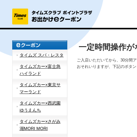
一定時間操作が
タイムズ スパ・レスタ
ご入店いただいてから、30分間
タイムズカー×富士急
おそれいりますが、下記のボタン
ハイランド
タイムズカー×東京サ
マーランド
タイムズカー×西武園
ゆうえんち
タイムズカー×さがみ
湖MORI MORI