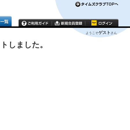
ゲスト
ようこそ
さん
ウトしました。