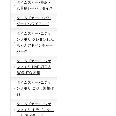
タイムズカー×横浜・
八景島シーパラダイス
タイムズカー×スパリ
ゾートハワイアンズ
タイムズカー×ニジゲ
ンノモリ クレヨンしん
ちゃんアドベンチャー
パーク
タイムズカー×ニジゲ
ンノモリ NARUTO &
BORUTO 忍里
タイムズカー×ニジゲ
ンノモリ ゴジラ迎撃作
戦
タイムズカー×ニジゲ
ンノモリ ドラゴンクエ
スト アイランド