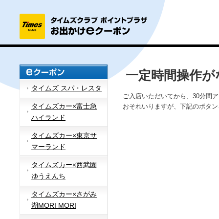
一定時間操作が
タイムズ スパ・レスタ
ご入店いただいてから、30分間
タイムズカー×富士急
おそれいりますが、下記のボタン
ハイランド
タイムズカー×東京サ
マーランド
タイムズカー×西武園
ゆうえんち
タイムズカー×さがみ
湖MORI MORI