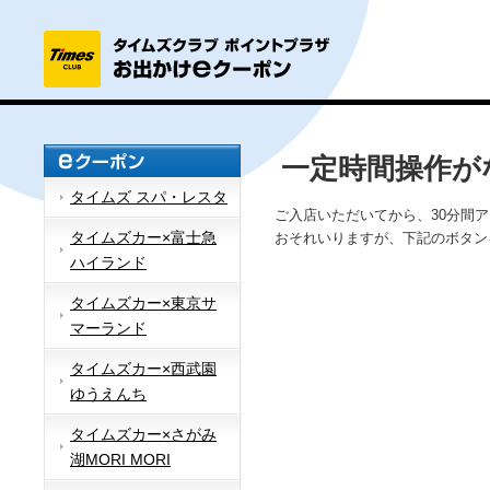
一定時間操作が
タイムズ スパ・レスタ
ご入店いただいてから、30分間
タイムズカー×富士急
おそれいりますが、下記のボタン
ハイランド
タイムズカー×東京サ
マーランド
タイムズカー×西武園
ゆうえんち
タイムズカー×さがみ
湖MORI MORI