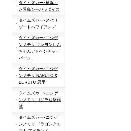
タイムズカー×横浜・
八景島シーパラダイス
タイムズカー×スパリ
ゾートハワイアンズ
タイムズカー×ニジゲ
ンノモリ クレヨンしん
ちゃんアドベンチャー
パーク
タイムズカー×ニジゲ
ンノモリ NARUTO &
BORUTO 忍里
タイムズカー×ニジゲ
ンノモリ ゴジラ迎撃作
戦
タイムズカー×ニジゲ
ンノモリ ドラゴンクエ
スト アイランド