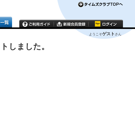
ゲスト
ようこそ
さん
ウトしました。