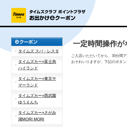
一定時間操作が
タイムズ スパ・レスタ
ご入店いただいてから、30分間
タイムズカー×富士急
おそれいりますが、下記のボタン
ハイランド
タイムズカー×東京サ
マーランド
タイムズカー×西武園
ゆうえんち
タイムズカー×さがみ
湖MORI MORI