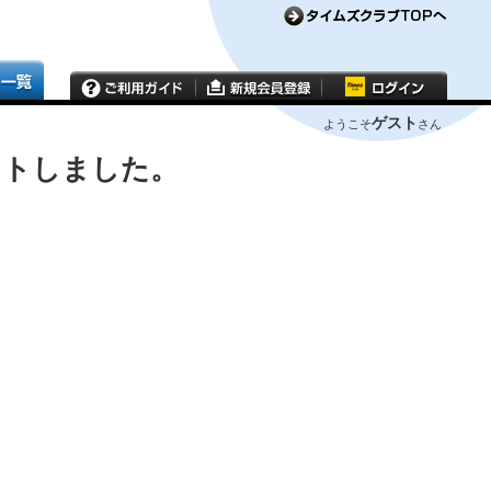
ゲスト
ようこそ
さん
ウトしました。