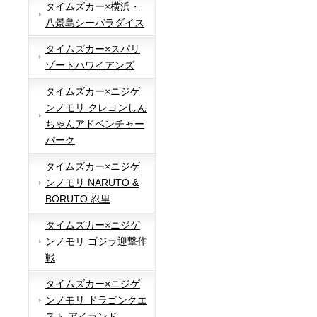
タイムズカー×横浜・
八景島シーパラダイス
タイムズカー×スパリ
ゾートハワイアンズ
タイムズカー×ニジゲ
ンノモリ クレヨンしん
ちゃんアドベンチャー
パーク
タイムズカー×ニジゲ
ンノモリ NARUTO &
BORUTO 忍里
タイムズカー×ニジゲ
ンノモリ ゴジラ迎撃作
戦
タイムズカー×ニジゲ
ンノモリ ドラゴンクエ
スト アイランド