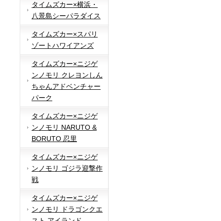
タイムズカー×横浜・
八景島シーパラダイス
タイムズカー×スパリ
ゾートハワイアンズ
タイムズカー×ニジゲ
ンノモリ クレヨンしん
ちゃんアドベンチャー
パーク
タイムズカー×ニジゲ
ンノモリ NARUTO &
BORUTO 忍里
タイムズカー×ニジゲ
ンノモリ ゴジラ迎撃作
戦
タイムズカー×ニジゲ
ンノモリ ドラゴンクエ
スト アイランド