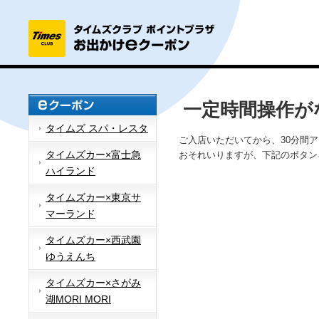
一定時間操作が
タイムズ スパ・レスタ
ご入店いただいてから、30分間
タイムズカー×富士急
おそれいりますが、下記のボタン
ハイランド
タイムズカー×東京サ
マーランド
タイムズカー×西武園
ゆうえんち
タイムズカー×さがみ
湖MORI MORI