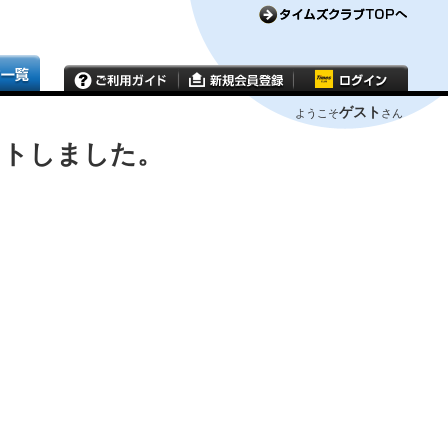
ゲスト
ようこそ
さん
ウトしました。