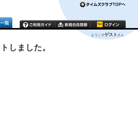
ゲスト
ようこそ
さん
ウトしました。