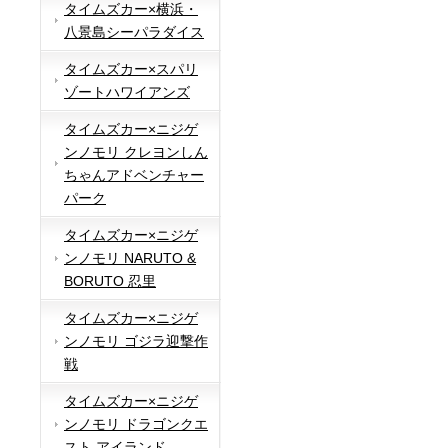
タイムズカー×横浜・
八景島シーパラダイス
タイムズカー×スパリ
ゾートハワイアンズ
タイムズカー×ニジゲ
ンノモリ クレヨンしん
ちゃんアドベンチャー
パーク
タイムズカー×ニジゲ
ンノモリ NARUTO &
BORUTO 忍里
タイムズカー×ニジゲ
ンノモリ ゴジラ迎撃作
戦
タイムズカー×ニジゲ
ンノモリ ドラゴンクエ
スト アイランド