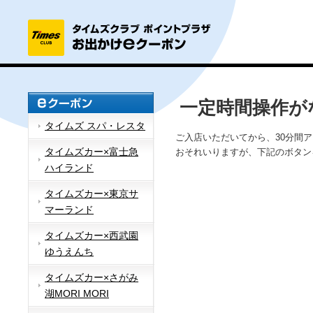
一定時間操作が
タイムズ スパ・レスタ
ご入店いただいてから、30分間
タイムズカー×富士急
おそれいりますが、下記のボタン
ハイランド
タイムズカー×東京サ
マーランド
タイムズカー×西武園
ゆうえんち
タイムズカー×さがみ
湖MORI MORI