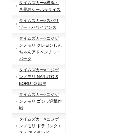
タイムズカー×横浜・
八景島シーパラダイス
タイムズカー×スパリ
ゾートハワイアンズ
タイムズカー×ニジゲ
ンノモリ クレヨンしん
ちゃんアドベンチャー
パーク
タイムズカー×ニジゲ
ンノモリ NARUTO &
BORUTO 忍里
タイムズカー×ニジゲ
ンノモリ ゴジラ迎撃作
戦
タイムズカー×ニジゲ
ンノモリ ドラゴンクエ
スト アイランド