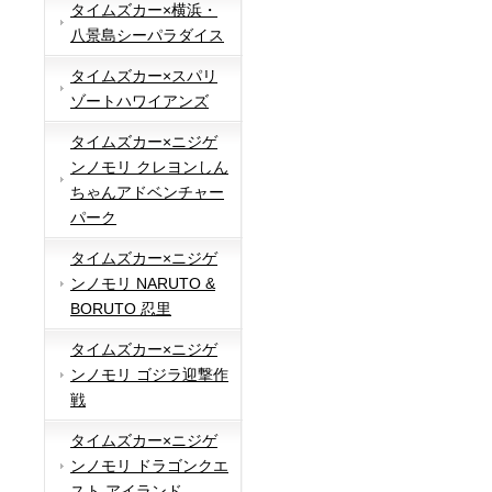
タイムズカー×横浜・
八景島シーパラダイス
タイムズカー×スパリ
ゾートハワイアンズ
タイムズカー×ニジゲ
ンノモリ クレヨンしん
ちゃんアドベンチャー
パーク
タイムズカー×ニジゲ
ンノモリ NARUTO &
BORUTO 忍里
タイムズカー×ニジゲ
ンノモリ ゴジラ迎撃作
戦
タイムズカー×ニジゲ
ンノモリ ドラゴンクエ
スト アイランド