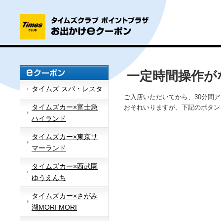
一定時間操作が
タイムズ スパ・レスタ
ご入店いただいてから、30分間
タイムズカー×富士急
おそれいりますが、下記のボタン
ハイランド
タイムズカー×東京サ
マーランド
タイムズカー×西武園
ゆうえんち
タイムズカー×さがみ
湖MORI MORI