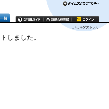
ゲスト
ようこそ
さん
ウトしました。