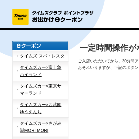
一定時間操作が
タイムズ スパ・レスタ
ご入店いただいてから、30分間
タイムズカー×富士急
おそれいりますが、下記のボタン
ハイランド
タイムズカー×東京サ
マーランド
タイムズカー×西武園
ゆうえんち
タイムズカー×さがみ
湖MORI MORI