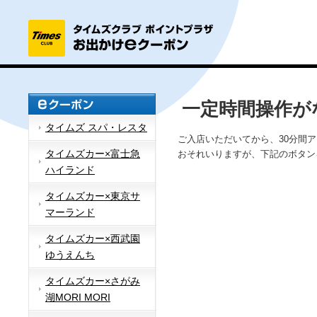
一定時間操作が
タイムズ スパ・レスタ
ご入店いただいてから、30分間
タイムズカー×富士急
おそれいりますが、下記のボタン
ハイランド
タイムズカー×東京サ
マーランド
タイムズカー×西武園
ゆうえんち
タイムズカー×さがみ
湖MORI MORI