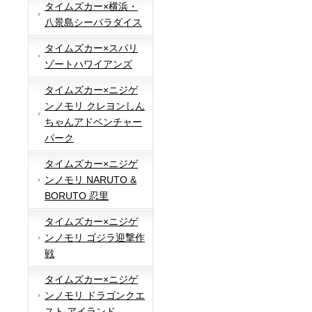
タイムズカー×横浜・
八景島シーパラダイス
タイムズカー×スパリ
ゾートハワイアンズ
タイムズカー×ニジゲ
ンノモリ クレヨンしん
ちゃんアドベンチャー
パーク
タイムズカー×ニジゲ
ンノモリ NARUTO &
BORUTO 忍里
タイムズカー×ニジゲ
ンノモリ ゴジラ迎撃作
戦
タイムズカー×ニジゲ
ンノモリ ドラゴンクエ
スト アイランド