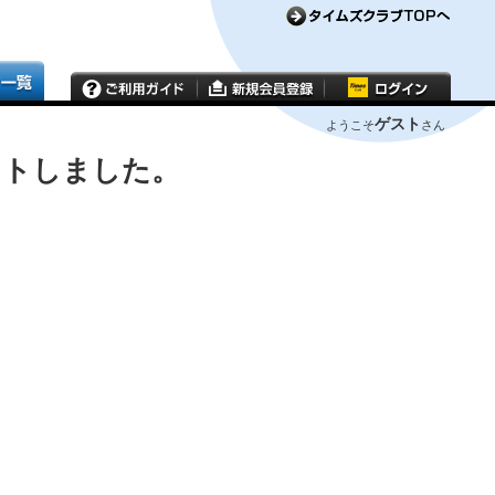
ゲスト
ようこそ
さん
ウトしました。