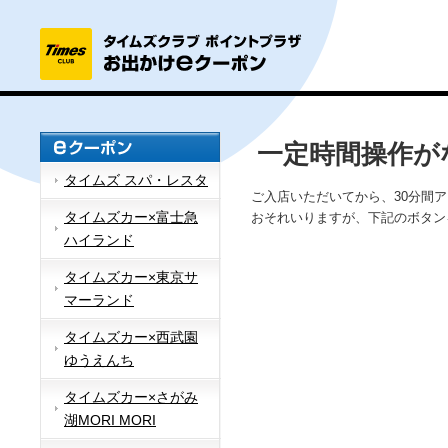
一定時間操作が
タイムズ スパ・レスタ
ご入店いただいてから、30分間
タイムズカー×富士急
おそれいりますが、下記のボタン
ハイランド
タイムズカー×東京サ
マーランド
タイムズカー×西武園
ゆうえんち
タイムズカー×さがみ
湖MORI MORI