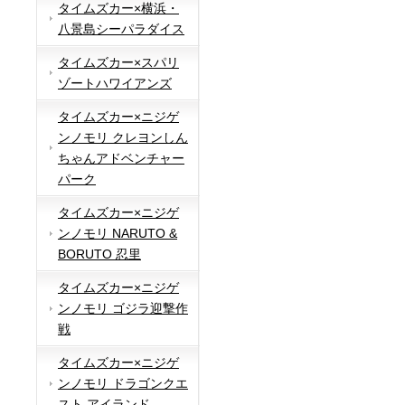
タイムズカー×横浜・
八景島シーパラダイス
タイムズカー×スパリ
ゾートハワイアンズ
タイムズカー×ニジゲ
ンノモリ クレヨンしん
ちゃんアドベンチャー
パーク
タイムズカー×ニジゲ
ンノモリ NARUTO &
BORUTO 忍里
タイムズカー×ニジゲ
ンノモリ ゴジラ迎撃作
戦
タイムズカー×ニジゲ
ンノモリ ドラゴンクエ
スト アイランド