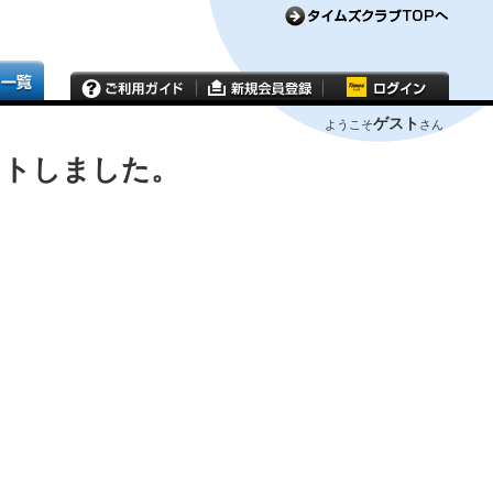
ゲスト
ようこそ
さん
ウトしました。