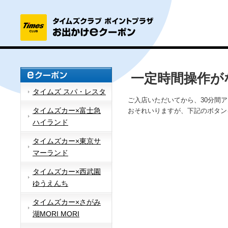
一定時間操作が
タイムズ スパ・レスタ
ご入店いただいてから、30分間
タイムズカー×富士急
おそれいりますが、下記のボタン
ハイランド
タイムズカー×東京サ
マーランド
タイムズカー×西武園
ゆうえんち
タイムズカー×さがみ
湖MORI MORI