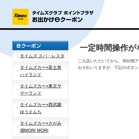
一定時間操作が
タイムズ スパ・レスタ
ご入店いただいてから、30分間
タイムズカー×富士急
おそれいりますが、下記のボタン
ハイランド
タイムズカー×東京サ
マーランド
タイムズカー×西武園
ゆうえんち
タイムズカー×さがみ
湖MORI MORI