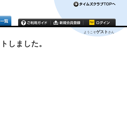
ゲスト
ようこそ
さん
ウトしました。