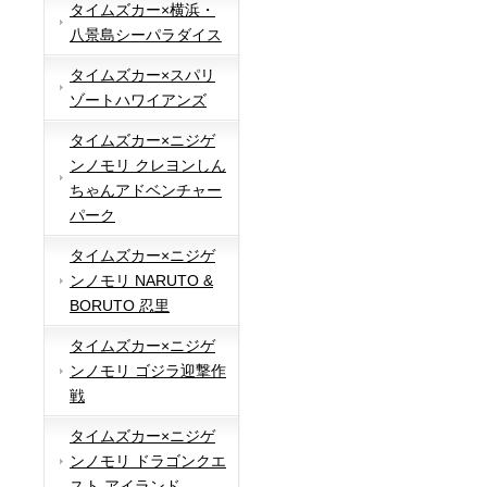
タイムズカー×横浜・
八景島シーパラダイス
タイムズカー×スパリ
ゾートハワイアンズ
タイムズカー×ニジゲ
ンノモリ クレヨンしん
ちゃんアドベンチャー
パーク
タイムズカー×ニジゲ
ンノモリ NARUTO &
BORUTO 忍里
タイムズカー×ニジゲ
ンノモリ ゴジラ迎撃作
戦
タイムズカー×ニジゲ
ンノモリ ドラゴンクエ
スト アイランド