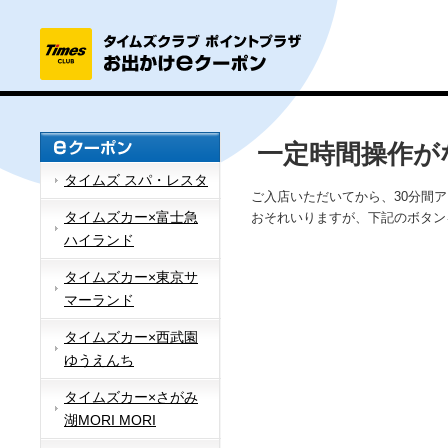
一定時間操作が
タイムズ スパ・レスタ
ご入店いただいてから、30分間
タイムズカー×富士急
おそれいりますが、下記のボタン
ハイランド
タイムズカー×東京サ
マーランド
タイムズカー×西武園
ゆうえんち
タイムズカー×さがみ
湖MORI MORI