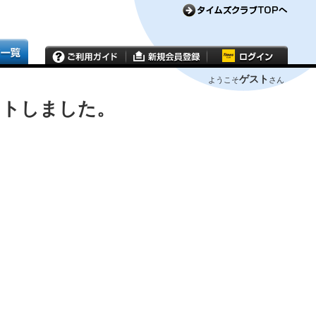
ゲスト
ようこそ
さん
ウトしました。