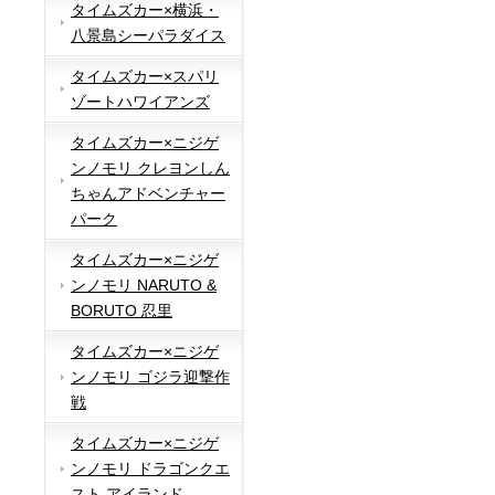
タイムズカー×横浜・
八景島シーパラダイス
タイムズカー×スパリ
ゾートハワイアンズ
タイムズカー×ニジゲ
ンノモリ クレヨンしん
ちゃんアドベンチャー
パーク
タイムズカー×ニジゲ
ンノモリ NARUTO &
BORUTO 忍里
タイムズカー×ニジゲ
ンノモリ ゴジラ迎撃作
戦
タイムズカー×ニジゲ
ンノモリ ドラゴンクエ
スト アイランド