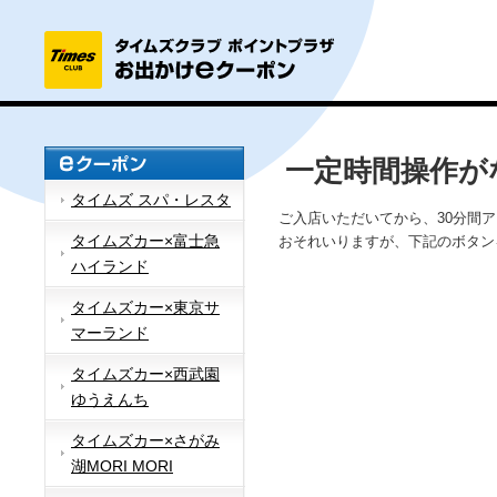
一定時間操作が
タイムズ スパ・レスタ
ご入店いただいてから、30分間
タイムズカー×富士急
おそれいりますが、下記のボタン
ハイランド
タイムズカー×東京サ
マーランド
タイムズカー×西武園
ゆうえんち
タイムズカー×さがみ
湖MORI MORI