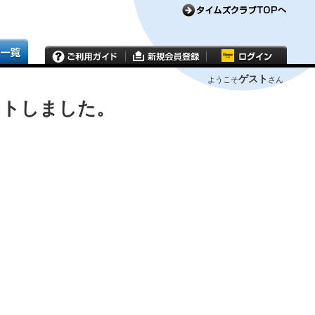
ゲスト
ようこそ
さん
ウトしました。