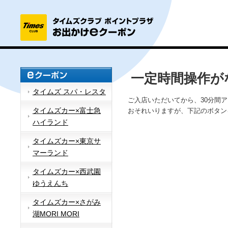
一定時間操作が
タイムズ スパ・レスタ
ご入店いただいてから、30分間
タイムズカー×富士急
おそれいりますが、下記のボタン
ハイランド
タイムズカー×東京サ
マーランド
タイムズカー×西武園
ゆうえんち
タイムズカー×さがみ
湖MORI MORI