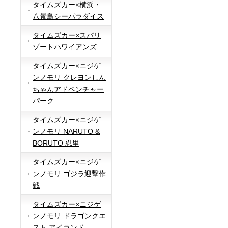
タイムズカー×横浜・
八景島シーパラダイス
タイムズカー×スパリ
ゾートハワイアンズ
タイムズカー×ニジゲ
ンノモリ クレヨンしん
ちゃんアドベンチャー
パーク
タイムズカー×ニジゲ
ンノモリ NARUTO &
BORUTO 忍里
タイムズカー×ニジゲ
ンノモリ ゴジラ迎撃作
戦
タイムズカー×ニジゲ
ンノモリ ドラゴンクエ
スト アイランド