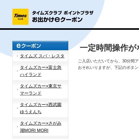
一定時間操作が
タイムズ スパ・レスタ
ご入店いただいてから、30分間
タイムズカー×富士急
おそれいりますが、下記のボタン
ハイランド
タイムズカー×東京サ
マーランド
タイムズカー×西武園
ゆうえんち
タイムズカー×さがみ
湖MORI MORI