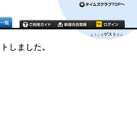
ゲスト
ようこそ
さん
ウトしました。