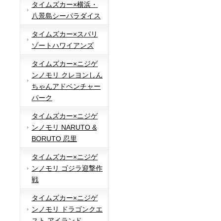
タイムズカー×横浜・
八景島シーパラダイス
タイムズカー×スパリ
ゾートハワイアンズ
タイムズカー×ニジゲ
ンノモリ クレヨンしん
ちゃんアドベンチャー
パーク
タイムズカー×ニジゲ
ンノモリ NARUTO &
BORUTO 忍里
タイムズカー×ニジゲ
ンノモリ ゴジラ迎撃作
戦
タイムズカー×ニジゲ
ンノモリ ドラゴンクエ
スト アイランド