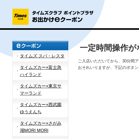
一定時間操作が
タイムズ スパ・レスタ
ご入店いただいてから、30分間
タイムズカー×富士急
おそれいりますが、下記のボタン
ハイランド
タイムズカー×東京サ
マーランド
タイムズカー×西武園
ゆうえんち
タイムズカー×さがみ
湖MORI MORI