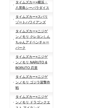
タイムズカー×横浜・
八景島シーパラダイス
タイムズカー×スパリ
ゾートハワイアンズ
タイムズカー×ニジゲ
ンノモリ クレヨンしん
ちゃんアドベンチャー
パーク
タイムズカー×ニジゲ
ンノモリ NARUTO &
BORUTO 忍里
タイムズカー×ニジゲ
ンノモリ ゴジラ迎撃作
戦
タイムズカー×ニジゲ
ンノモリ ドラゴンクエ
スト アイランド