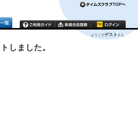
ゲスト
ようこそ
さん
ウトしました。