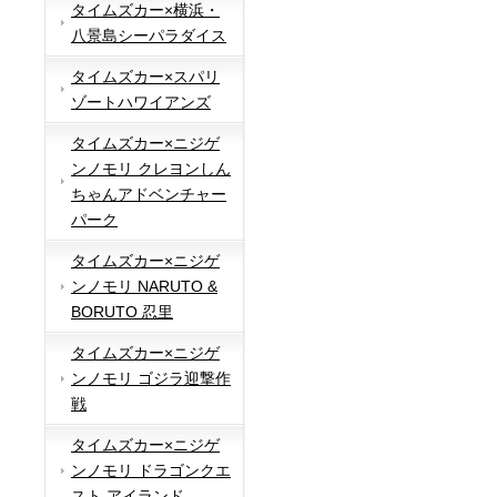
タイムズカー×横浜・
八景島シーパラダイス
タイムズカー×スパリ
ゾートハワイアンズ
タイムズカー×ニジゲ
ンノモリ クレヨンしん
ちゃんアドベンチャー
パーク
タイムズカー×ニジゲ
ンノモリ NARUTO &
BORUTO 忍里
タイムズカー×ニジゲ
ンノモリ ゴジラ迎撃作
戦
タイムズカー×ニジゲ
ンノモリ ドラゴンクエ
スト アイランド