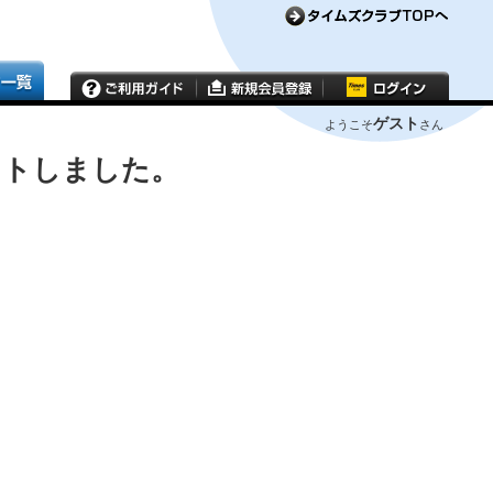
ゲスト
ようこそ
さん
ウトしました。