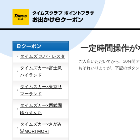
一定時間操作が
タイムズ スパ・レスタ
ご入店いただいてから、30分間
タイムズカー×富士急
おそれいりますが、下記のボタン
ハイランド
タイムズカー×東京サ
マーランド
タイムズカー×西武園
ゆうえんち
タイムズカー×さがみ
湖MORI MORI