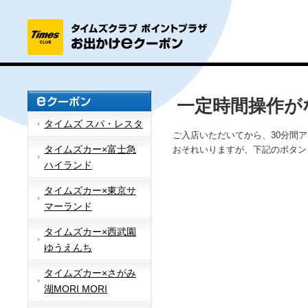
一定時間操作が
タイムズ スパ・レスタ
ご入店いただいてから、30分間
タイムズカー×富士急
おそれいりますが、下記のボタン
ハイランド
タイムズカー×東京サ
マーランド
タイムズカー×西武園
ゆうえんち
タイムズカー×さがみ
湖MORI MORI