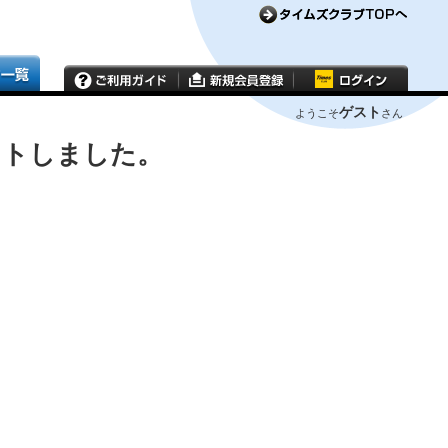
ゲスト
ようこそ
さん
ウトしました。