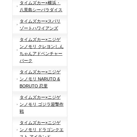
タイムズカー×横浜・
八景島シーパラダイス
タイムズカー×スパリ
ゾートハワイアンズ
タイムズカー×ニジゲ
ンノモリ クレヨンしん
ちゃんアドベンチャー
パーク
タイムズカー×ニジゲ
ンノモリ NARUTO &
BORUTO 忍里
タイムズカー×ニジゲ
ンノモリ ゴジラ迎撃作
戦
タイムズカー×ニジゲ
ンノモリ ドラゴンクエ
スト アイランド