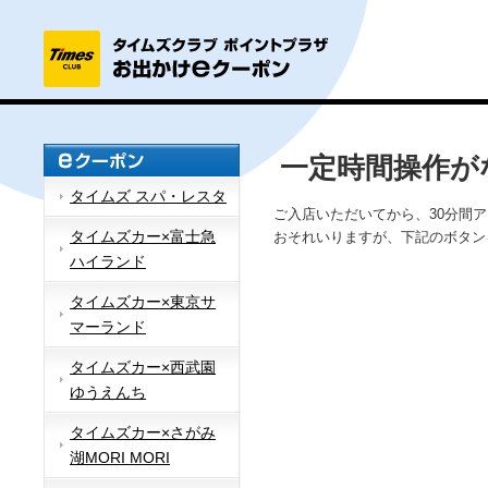
一定時間操作が
タイムズ スパ・レスタ
ご入店いただいてから、30分間
タイムズカー×富士急
おそれいりますが、下記のボタン
ハイランド
タイムズカー×東京サ
マーランド
タイムズカー×西武園
ゆうえんち
タイムズカー×さがみ
湖MORI MORI