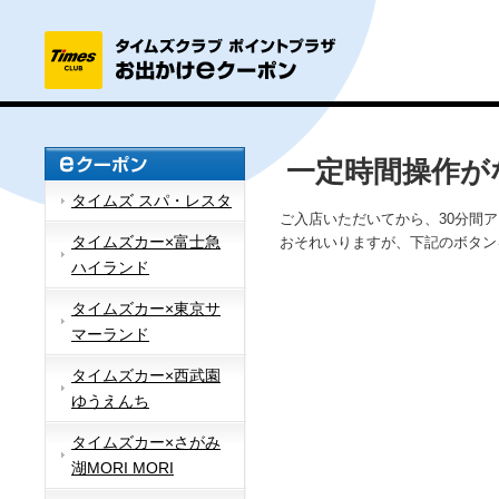
一定時間操作が
タイムズ スパ・レスタ
ご入店いただいてから、30分間
タイムズカー×富士急
おそれいりますが、下記のボタン
ハイランド
タイムズカー×東京サ
マーランド
タイムズカー×西武園
ゆうえんち
タイムズカー×さがみ
湖MORI MORI