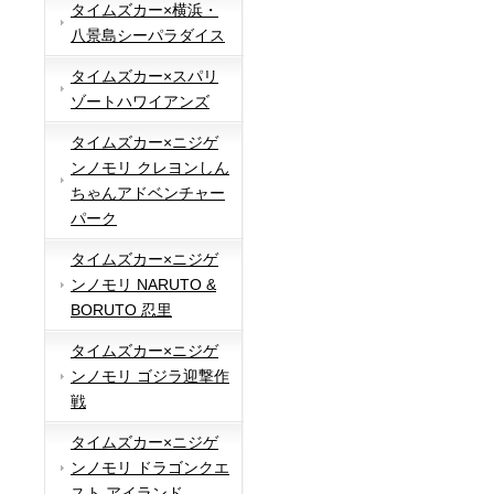
タイムズカー×横浜・
八景島シーパラダイス
タイムズカー×スパリ
ゾートハワイアンズ
タイムズカー×ニジゲ
ンノモリ クレヨンしん
ちゃんアドベンチャー
パーク
タイムズカー×ニジゲ
ンノモリ NARUTO &
BORUTO 忍里
タイムズカー×ニジゲ
ンノモリ ゴジラ迎撃作
戦
タイムズカー×ニジゲ
ンノモリ ドラゴンクエ
スト アイランド