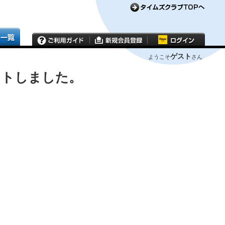
ゲスト
ようこそ
さん
ウトしました。