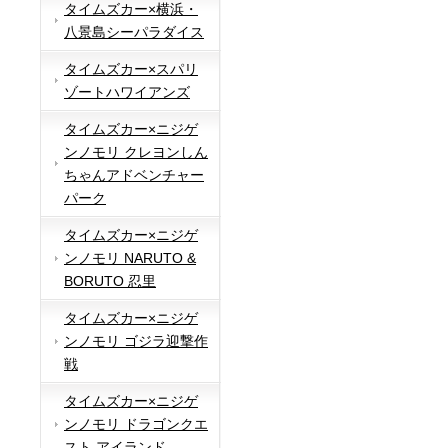
タイムズカー×横浜・
八景島シーパラダイス
タイムズカー×スパリ
ゾートハワイアンズ
タイムズカー×ニジゲ
ンノモリ クレヨンしん
ちゃんアドベンチャー
パーク
タイムズカー×ニジゲ
ンノモリ NARUTO &
BORUTO 忍里
タイムズカー×ニジゲ
ンノモリ ゴジラ迎撃作
戦
タイムズカー×ニジゲ
ンノモリ ドラゴンクエ
スト アイランド