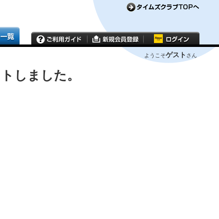
ゲスト
ようこそ
さん
ウトしました。