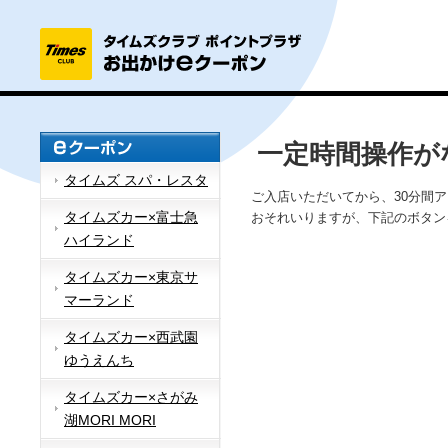
一定時間操作が
タイムズ スパ・レスタ
ご入店いただいてから、30分間
タイムズカー×富士急
おそれいりますが、下記のボタン
ハイランド
タイムズカー×東京サ
マーランド
タイムズカー×西武園
ゆうえんち
タイムズカー×さがみ
湖MORI MORI